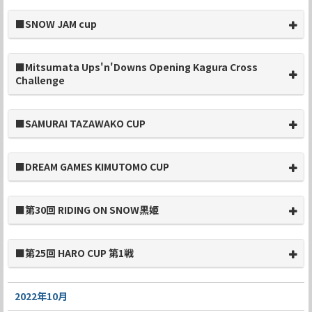
■SNOW JAM cup
■Mitsumata Ups'n'Downs Opening Kagura Cross
Challenge
■SAMURAI TAZAWAKO CUP
■DREAM GAMES KIMUTOMO CUP
■第30回 RIDING ON SNOW黒姫
■第25回 HARO CUP 第1戦
2022年10月