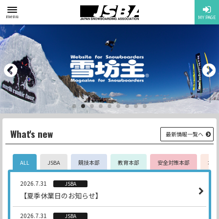
toggle
menu
MY PAGE
menu
What's new
最新情報一覧へ
ALL
JSBA
競技本部
教育本部
安全対策本部
地区
2026.7.31
JSBA
【夏季休業日のお知らせ】
2026.7.31
JSBA