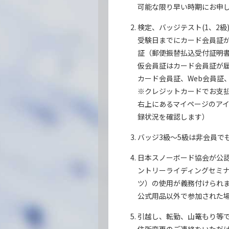
可能な限り早い時期にお申
検定、バッジテスト(1、2
受験日までにカード会員証
証（郵便振替払込受付証明
仮会員証はカード会員証が
カード会員証、Web会員証
※クレジットカードでお支払いを
右上にあるマイページのア
録状況を確認します）
バッジ3級～5級は非会員で
日本スノーボード協会が公認す
ントリーライディングセミナ
ツ）の使用が義務付けられ
公式用品以外で参加された
引越し、転勤、山篭もり等