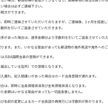
けない場合、郵送物等の管理ができなくなり、連絡事項の責任は負いか
ない場合は必ずご連絡下さい。
手続きができます。
は、即時ご連絡させていただいておりますが、ご連絡後、1ヶ月を経過し
手数料を引いてご返金させていただきます。
過多があった場合は、過多金額分より手数料を引いてご返金させていた
限ります。また、いかなる理由があっても郵送物の海外発送や海外への
はJSBA国際会員の登録ができます。
を届出している住所）での登録となります。
記入漏れ、記入間違いがあった場合はカード会員登録が遅れます。
場合は、即時に会員資格抹消及び全有資格抹消となります。
いた金額はいかなる理由があっても一切返金致しません。
及び名前の変更によるカード会員証の再発行には手数料が掛かります。