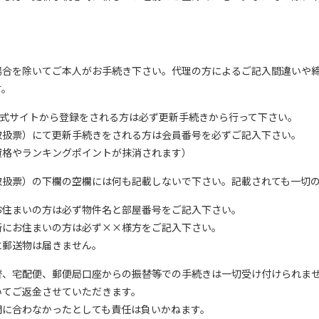
。
場合を除いてご本人がお手続き下さい。代理の方によるご記入間違いや
す。
BA公式サイトから登録をされる方は必ず更新手続きから行って下さい。
取扱票）にて更新手続きをされる方は会員番号を必ずご記入下さい。
資格やランキングポイントが抹消されます）
取扱票）の下欄の空欄には何も記載しないで下さい。記載されても一切
お住まいの方は必ず物件名と部屋番号をご記入下さい。
所にお住まいの方は必ず××様方をご記入下さい。
に郵送物は届きません。
替、宅配便、郵便局口座からの振替等での手続きは一切受け付けられま
いてご返金させていただきます。
間に合わなかったとしても責任は負いかねます。