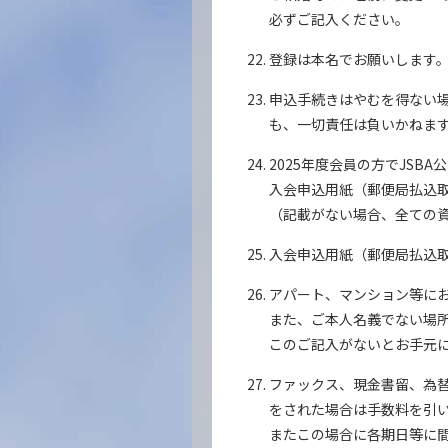
必ずご記入ください。
登録は本名でお願いします
申込手続きはやむを得ない
も、一切責任は負いかねま
2025年度会員の方でJS
入会申込用紙（郵便局払込
（記載がない場合、全ての
入会申込用紙（郵便局払込
アパート、マンション等に
また、ご本人名義でない場
このご記入がないとお手元
ファックス、現金書留、為
をされた場合は手数料を引
またこの場合に各期日等に