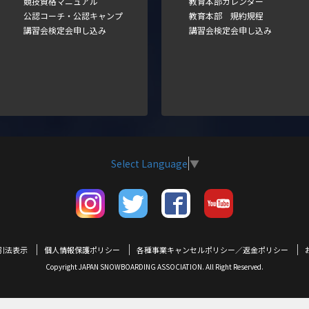
競技資格マニュアル
教育本部カレンダー
公認コーチ・公認キャンプ
教育本部 規約規程
講習会検定会申し込み
講習会検定会申し込み
Select Language
▼
引法表示
個人情報保護ポリシー
各種事業キャンセルポリシー／返金ポリシー
Copyright JAPAN SNOWBOARDING ASSOCIATION. All Right Reserved.