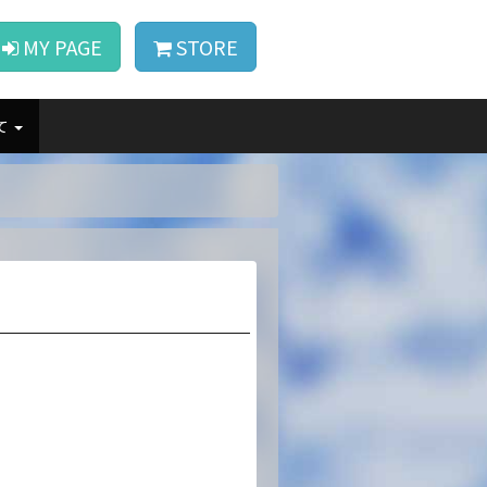
MY PAGE
STORE
て