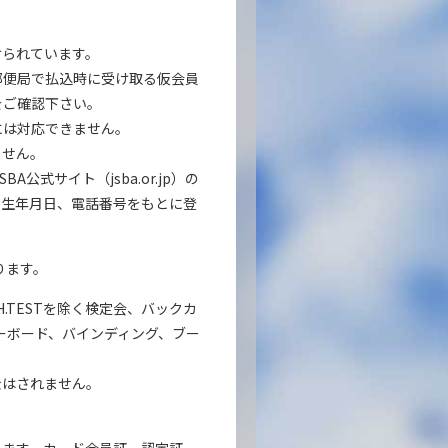
けられています。
郵便局で払込時に受け取る仮会員
をご確認下さい。
には対応できません。
ません。
式サイト（jsba.or.jp）の
、生年月日、電話番号をもとに登
ります。
.TESTを除く検定会、バックカ
ーボード、バインディング、ブー
金はされません。