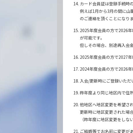
カード会員証は登録手続時
例えば1月から3月の間に山
のご連絡を頂くことになり
2025年度会員の方で202
が可能です。
但しその場合、別途再入会金が
2025年度会員の方で202
2024年度会員の方で202
入会/更新時にご登録いただ
昨年度より同じ地区内で住
他地区へ地区変更を希望さ
更新時に地区変更された場
（昨年度に地区変更をしな
ご結婚等でお名前に変更が