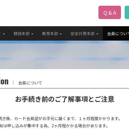
Q & A
て
競技本部
教育本部
安全対策本部
会員につい
ion
会員について
お手続き前のご了解事項とご注意
登録手続き後、カード会員証がお手元に届くまで、１ヶ月程度かかります。
旬は申し込みが集中する為、2ヶ月程かかる場合があります。