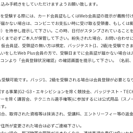
し込み手続きをしていただけますようお願い致します。
級)を受験する際には、カード会員証もしくはWeb会員証の提示が義務付
が届かない場合は、コンビニでお支払い時に受け取る受領書、もしくは
書）を持参し提示して下さい。この時、日付がスタンプされていること
届くまで必ずご本人が保管して下さい。紛失された場合、お問い合わせ
、仮会員証、受領証の無い方は検定、バッジテスト(1、2級)を受験でき
したWeb Plus会員の方で、受験日までに会員証が届かない場合はJSBA公
イコンより「会員登録状況確認」の確認画面を提示して下さい。（名前
も受験可能です。バッジ1、2級を受験される場合は会員登録が必要とな
る事業(G2･G3・エキシビションを除く競技会、バッジテスト・TECH
ーを除く講習会、テクニカル選手権等)に参加するには公式用品（スノ
ます。
場合、取得された資格等は抹消され、受講料、エントリーフィー等の返
で住所が変更された場合は必ずご連絡下さい。