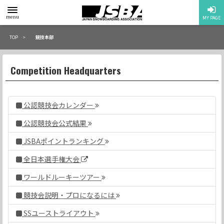
toggle
menu
MY PAGE
menu
TOP
競技本部
Competition Headquarters
公認競技会カレンダー
公認競技会公式結果
JSBAポイントランキング
全日本選手権大会
ワールドルーキーツアー
競技会説明・プロになるには
SSユーストライアウト