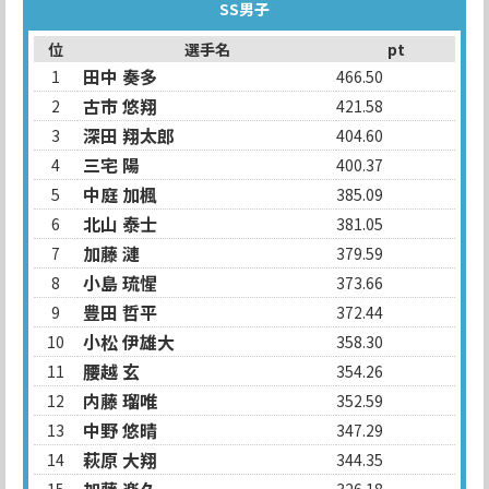
SS男子
位
選手名
pt
田中 奏多
1
466.50
古市 悠翔
2
421.58
深田 翔太郎
3
404.60
三宅 陽
4
400.37
中庭 加楓
5
385.09
北山 泰士
6
381.05
加藤 漣
7
379.59
小島 琉惺
8
373.66
豊田 哲平
9
372.44
小松 伊雄大
10
358.30
腰越 玄
11
354.26
内藤 瑠唯
12
352.59
中野 悠晴
13
347.29
萩原 大翔
14
344.35