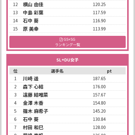
横山 由佳
12
120.25
中島 彩葉
13
117.59
石中 葵
14
116.90
原 美幸
15
113.99
GS+SG
ランキング一覧
SL+DU女子
位
選手名
pt
川崎 遥
1
187.65
森下 心結
2
176.00
遠藤 結唯菜
3
157.67
金澤 木香
4
154.80
篠木 麻希子
5
145.20
石中 葵
6
130.84
村田 和巳
7
128.00