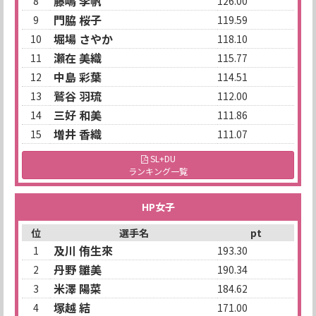
藤嶋 李帆
8
126.00
門脇 桜子
9
119.59
堀場 さやか
10
118.10
瀬在 美織
11
115.77
中島 彩葉
12
114.51
鷲谷 羽琉
13
112.00
三好 和美
14
111.86
増井 香織
15
111.07
SL+DU
ランキング一覧
HP女子
位
選手名
pt
及川 侑生來
1
193.30
丹野 雛美
2
190.34
米澤 陽菜
3
184.62
塚越 結
4
171.00