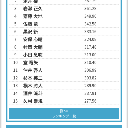
永井 櫂
2
367.79
岩瀬 正久
3
361.28
齋藤 大地
4
349.90
佐藤 竜
5
342.58
黒沢 新
6
333.16
安保 心晴
7
324.08
村岡 大輔
8
317.48
小田 息吹
9
313.00
室 竜矢
10
310.40
仲井 啓人
11
306.99
杉本 英二
12
303.82
横木 將人
13
289.90
酒井 洸斗
14
287.91
久村 崇規
15
277.56
SX
ランキング一覧