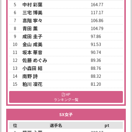
中村 彩葉
5
164.77
三宅 博美
6
117.17
高階 寧々
7
106.86
青田 薫
8
104.79
成田 圭子
9
97.86
金山 成美
10
91.53
坂本 華音
11
90.74
佐藤 めぐみ
12
89.36
小森田 結
13
88.76
南野 詩
14
88.32
粕川 凜花
15
81.20
HP
ランキング一覧
SX女子
位
選手名
pt