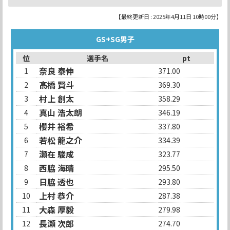
【最終更新日 : 2025年4月11日 10時00分】
GS+SG男子
位
選手名
pt
奈良 泰伸
1
371.00
髙橋 賢斗
2
369.30
村上 創太
3
358.29
真山 浩太朗
4
346.19
櫻井 裕希
5
337.80
若松 龍之介
6
334.39
瀬在 駿成
7
323.77
西脇 海晴
8
295.50
日脇 透也
9
293.80
上村 恭介
10
287.38
大森 厚毅
11
279.98
長瀬 次郎
12
274.70