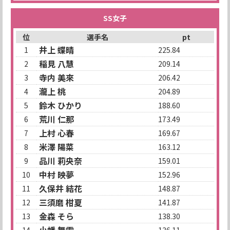
SS女子
位
選手名
pt
井上 蝶晴
1
225.84
稲見 八慧
2
209.14
寺内 美來
3
206.42
瀧上 桃
4
204.89
鈴木 ひかり
5
188.60
荒川 仁那
6
173.49
上村 心春
7
169.67
米澤 陽菜
8
163.12
品川 莉央奈
9
159.01
中村 映夢
10
152.96
久保井 結花
11
148.87
三須磨 柑夏
12
141.87
金森 そら
13
138.30