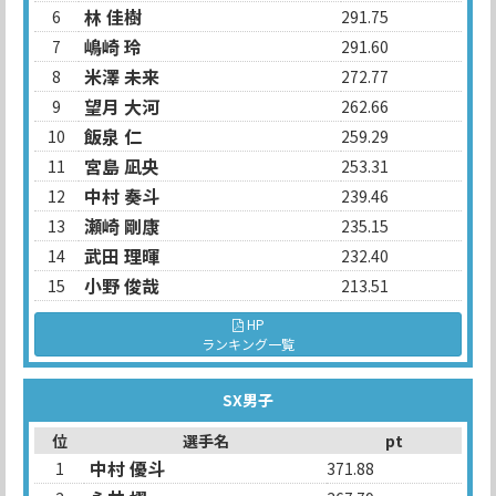
林 佳樹
6
291.75
嶋崎 玲
7
291.60
米澤 未来
8
272.77
望月 大河
9
262.66
飯泉 仁
10
259.29
宮島 凪央
11
253.31
中村 奏斗
12
239.46
瀬崎 剛康
13
235.15
武田 理暉
14
232.40
小野 俊哉
15
213.51
HP
ランキング一覧
SX男子
位
選手名
pt
中村 優斗
1
371.88