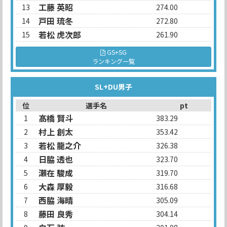
工藤 英昭
13
274.00
戸田 琉冬
14
272.80
若松 虎次郎
15
261.90
GS+SG
ランキング一覧
SL+DU男子
位
選手名
pt
髙橋 賢斗
1
383.29
村上 創太
2
353.42
若松 龍之介
3
326.38
日脇 透也
4
323.70
瀬在 駿成
5
319.70
大森 厚毅
6
316.68
西脇 海晴
7
305.09
藤田 良秀
8
304.14