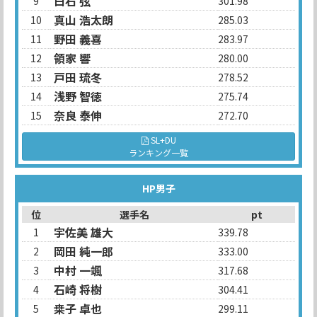
白石 弦
9
301.98
真山 浩太朗
10
285.03
野田 義喜
11
283.97
領家 響
12
280.00
戸田 琉冬
13
278.52
浅野 智徳
14
275.74
奈良 泰伸
15
272.70
SL+DU
ランキング一覧
HP男子
位
選手名
pt
宇佐美 雄大
1
339.78
岡田 純一郎
2
333.00
中村 一颯
3
317.68
石崎 将樹
4
304.41
桒子 卓也
5
299.11