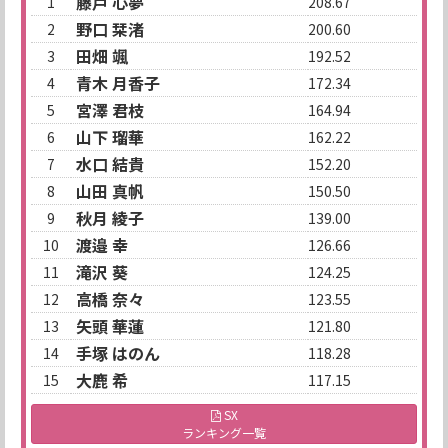
藤戸 心夢
1
208.67
野口 栞渚
2
200.60
田畑 颯
3
192.52
青木 月香子
4
172.34
宮澤 君枝
5
164.94
山下 瑠華
6
162.22
水口 結貴
7
152.20
山田 真帆
8
150.50
秋月 綾子
9
139.00
渡邉 幸
10
126.66
滝沢 葵
11
124.25
高橋 奈々
12
123.55
矢頭 華蓮
13
121.80
手塚 はのん
14
118.28
大鹿 希
15
117.15
SX
ランキング一覧