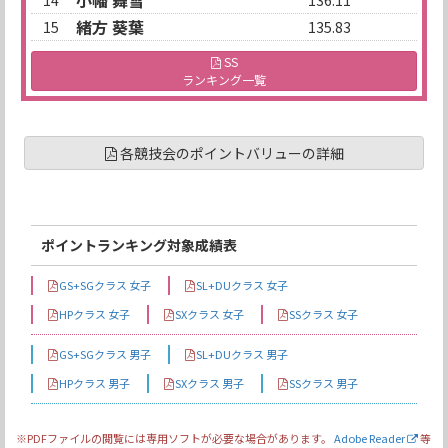
小幡 舞雪
14
136.11
緒方 葵葉
15
135.83
SS
ランキング一覧
各競技会のポイントバリューの詳細
ポイントランキング対象成績表
GS+SGクラス 女子
SL+DUクラス 女子
HPクラス 女子
SXクラス 女子
SSクラス 女子
GS+SGクラス 男子
SL+DUクラス 男子
HPクラス 男子
SXクラス 男子
SSクラス 男子
※PDFファイルの閲覧には専用ソフトが必要な場合があります。
Adobe Reader
等