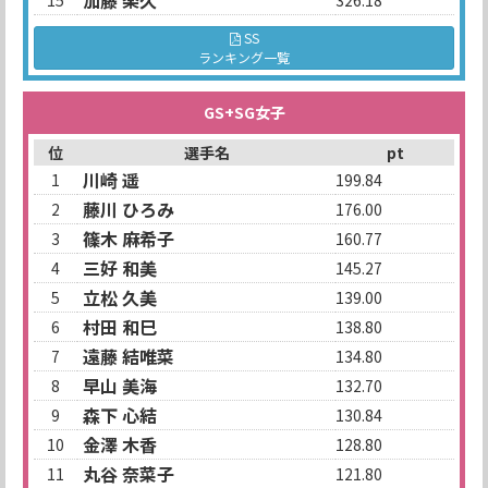
加藤 楽久
15
326.18
SS
ランキング一覧
GS+SG女子
位
選手名
pt
川崎 遥
1
199.84
藤川 ひろみ
2
176.00
篠木 麻希子
3
160.77
三好 和美
4
145.27
立松 久美
5
139.00
村田 和巳
6
138.80
遠藤 結唯菜
7
134.80
早山 美海
8
132.70
森下 心結
9
130.84
金澤 木香
10
128.80
丸谷 奈菜子
11
121.80