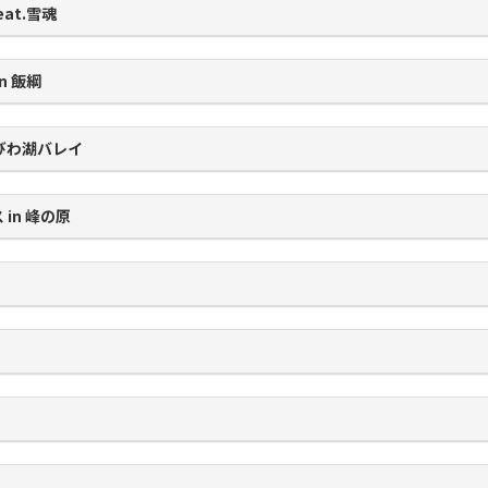
feat.雪魂
n 飯綱
n びわ湖バレイ
 in 峰の原