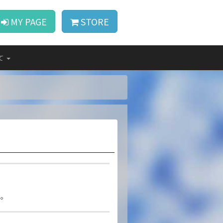
MY PAGE
STORE
て
い。