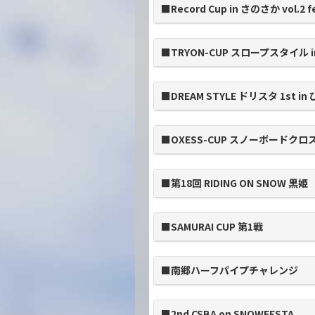
■Record Cup in さのさか vol.2 
■TRYON-CUP スロープスタイル i
■DREAM STYLE ドリスタ 1st i
■OXESS-CUP スノーボードクロス
■第18回 RIDING ON SNOW 黒姫
■SAMURAI CUP 第1戦
■南郷ハーフパイプチャレンジ
■2nd CSBA on SNOWFESTA