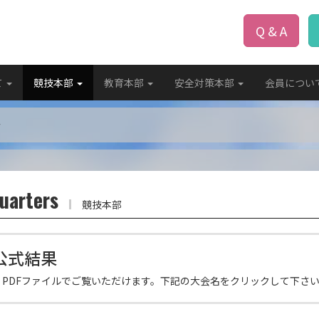
Q & A
て
競技本部
教育本部
安全対策本部
会員につい
ン
uarters
競技本部
 公式結果
果を、PDFファイルでご覧いただけます。下記の大会名をクリックして下さ