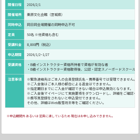
開催日程
2026/2/1
開催場所
栗原文化会館（宮城県）
同時申込
同日同会場開催の同時申込不可
定員
50名 ※他資格も含む
受講料金
8,800円（税込）
申込期間
2026/1/2~1/27
受講資格
・B級インストラクター資格所持者で資格が有効な者
・B級インストラクター資格取得後、公認・認定スノーボードスクールで2
注意事項
※緊急連絡先はご本人の会員登録氏名・携帯番号では受理できません。
※ご入金後はご本人様の都合による返金はできません。
※指定期日までにご入金が確認できない場合は申込無効となります。
※ご入金後マイページにて実施要項をダウンロードし、詳細をご確認く
※顔写真登録をされないと申込受付できません。
その他、詳細はWeb版雪坊主等をご確認ください。
※申込期間外 あるいは 定員に達しているため 現在はお申し込みできません。