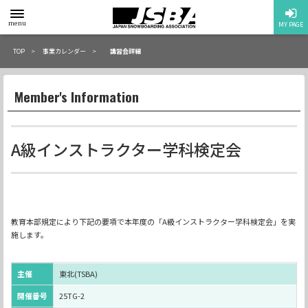
toggle
menu
MY PAGE
menu
TOP
事業カレンダー
講習会詳細
Member's Information
A級インストラクター学科検定会
教育本部規定により下記の要項で本年度の「A級インストラクター学科検定会」を実
施します。
主催
東北(TSBA)
開催番号
25TG-2