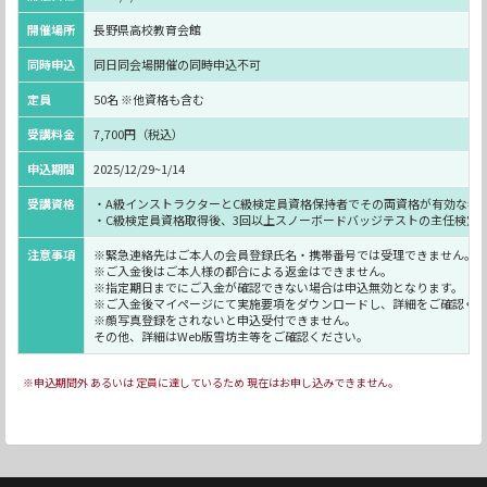
開催場所
長野県高校教育会館
同時申込
同日同会場開催の同時申込不可
定員
50名 ※他資格も含む
受講料金
7,700円（税込）
申込期間
2025/12/29~1/14
受講資格
・A級インストラクターとC級検定員資格保持者でその両資格が有効な者
・C級検定員資格取得後、3回以上スノーボードバッジテストの主任検定
注意事項
※緊急連絡先はご本人の会員登録氏名・携帯番号では受理できません。
※ご入金後はご本人様の都合による返金はできません。
※指定期日までにご入金が確認できない場合は申込無効となります。
※ご入金後マイページにて実施要項をダウンロードし、詳細をご確認く
※顔写真登録をされないと申込受付できません。
その他、詳細はWeb版雪坊主等をご確認ください。
※申込期間外 あるいは 定員に達しているため 現在はお申し込みできません。