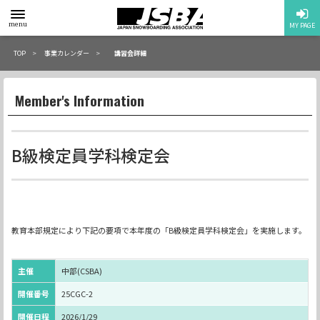
toggle
menu
MY PAGE
menu
TOP
事業カレンダー
講習会詳細
Member's Information
B級検定員学科検定会
教育本部規定により下記の要項で本年度の「B級検定員学科検定会」を実施します。
主催
中部(CSBA)
開催番号
25CGC-2
開催日程
2026/1/29