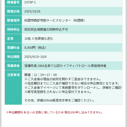
開催番号
25TSP-1
開催日程
2025/10/26
開催場所
秋田市西部市民サービスセンター（秋田県）
同時申込
同日同会場開催の同時申込不可
定員
10名 ※他資格も含む
受講料金
8,800円（税込）
申込期間
2025/9/15~10/6
受講資格
受講年度JSBA会員で公認セイフティパトロール資格保持者
注意事項
開催：12：30～17：00
※ご入金後は理由の如何を問わずご返金はできません。
※指定期日までにご入金が確認できない場合は申込無効となります。
※ご入金後マイページにて実施要項をダウンロードし、詳細をご確認く
※顔写真登録をされないと申込受付できません。
その他、詳細はWeb版雪坊主等をご確認ください。
※申込期間外 あるいは 定員に達しているため 現在はお申し込みできません。