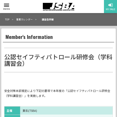
toggle
menu
MY PAGE
menu
TOP
事業カレンダー
講習会詳細
Member's Information
公認セイフティパトロール研修会（学科
講習会）
安全対策本部規定により下記の要項で本年度の「公認セイフティパトロール研修会
（学科講習会）」を実施します。
主催
東北(TSBA)