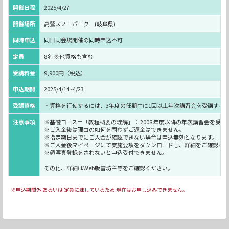
開催日程
2025/4/27
開催場所
高鷲スノーパーク (岐阜県)
同時申込
同日同会場開催の同時申込不可
定員
8名 ※他資格も含む
受講料金
9,900円（税込）
申込期間
2025/4/14~4/23
受講資格
・資格を行使するには、3年度の任期中に1回以上年次講習会を受講する
注意事項
※基礎コース＝「教程概要の理解」： 2008 年度以降の年次講習会を受
※ご入金後は理由の如何を問わずご返金はできません。
※指定期日までにご入金が確認できない場合は申込無効となります。
※ご入金後マイページにて実施要項をダウンロードし、詳細をご確認く
※顔写真登録をされないと申込受付できません。
その他、詳細はWeb版雪坊主等をご確認ください。
※申込期間外 あるいは 定員に達しているため 現在はお申し込みできません。