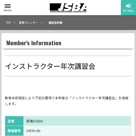
toggle
menu
MY PAGE
menu
TOP
事業カレンダー
講習会詳細
Member's Information
インストラクター年次講習会
教育本部規定により下記の要項で本年度の「インストラクター年次講習会」を実施
します。
主催
東海(ESBA)
開催番号
24EIN-6N