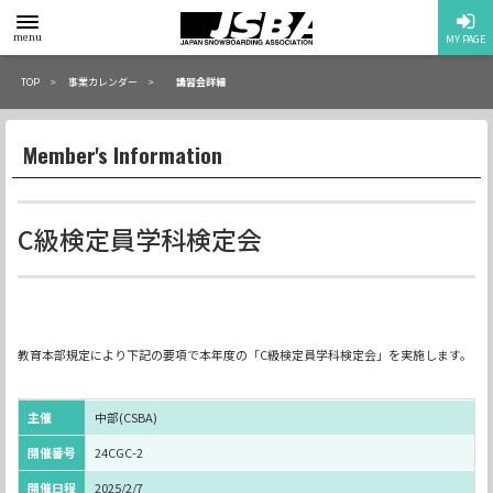
toggle
menu
MY PAGE
menu
TOP
事業カレンダー
講習会詳細
Member's Information
C級検定員学科検定会
教育本部規定により下記の要項で本年度の「C級検定員学科検定会」を実施します。
主催
中部(CSBA)
開催番号
24CGC-2
開催日程
2025/2/7