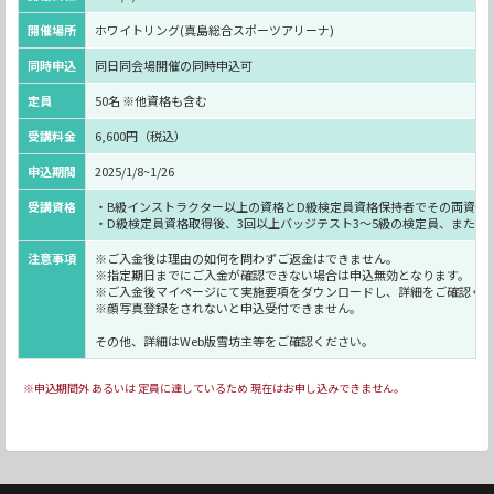
開催場所
ホワイトリング(真島総合スポーツアリーナ)
同時申込
同日同会場開催の同時申込可
定員
50名 ※他資格も含む
受講料金
6,600円（税込）
申込期間
2025/1/8~1/26
受講資格
・B級インストラクター以上の資格とD級検定員資格保持者でその両資格
・D級検定員資格取得後、3回以上バッジテスト3～5級の検定員、または
注意事項
※ご入金後は理由の如何を問わずご返金はできません。
※指定期日までにご入金が確認できない場合は申込無効となります。
※ご入金後マイページにて実施要項をダウンロードし、詳細をご確認く
※顔写真登録をされないと申込受付できません。
その他、詳細はWeb版雪坊主等をご確認ください。
※申込期間外 あるいは 定員に達しているため 現在はお申し込みできません。