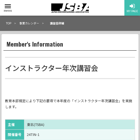
toggle
menu
MY PAGE
menu
TOP
事業カレンダー
講習会詳細
Member's Information
インストラクター年次講習会
教育本部規定により下記の要項で本年度の「インストラクター年次講習会」を実施
します。
主催
東北(TSBA)
開催番号
24TIN-1