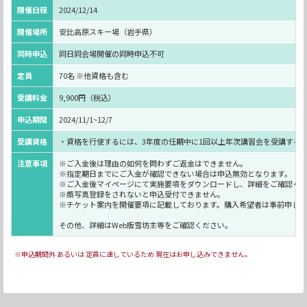
開催日程
2024/12/14
開催場所
安比高原スキー場（岩手県）
同時申込
同日同会場開催の同時申込不可
定員
70名 ※他資格も含む
受講料金
9,900円（税込）
申込期間
2024/11/1~12/7
受講資格
・資格を行使するには、3年度の任期中に1回以上年次講習会を受講する
注意事項
※ご入金後は理由の如何を問わずご返金はできません。
※指定期日までにご入金が確認できない場合は申込無効となります。
※ご入金後マイページにて実施要項をダウンロードし、詳細をご確認く
※顔写真登録をされないと申込受付できません。
※チケット案内を開催要項に記載しております。購入希望者は事前申し込
その他、詳細はWeb版雪坊主等をご確認ください。
※申込期間外 あるいは 定員に達しているため 現在はお申し込みできません。