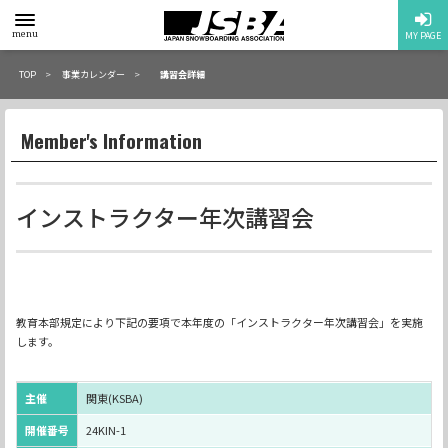
toggle
menu
MY PAGE
menu
TOP
事業カレンダー
講習会詳細
Member's Information
インストラクター年次講習会
教育本部規定により下記の要項で本年度の「インストラクター年次講習会」を実施
します。
主催
関東(KSBA)
開催番号
24KIN-1