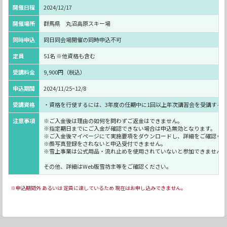
開催日程
2024/12/17
開催場所
群馬県 丸沼高原スキー場
同時申込
同日同会場開催の同時申込不可
定員
51名 ※他資格も含む
受講料金
9,900円（税込）
申込期間
2024/11/25~12/8
受講資格
・資格を行使するには、3年度の任期中に1回以上年次講習会を受講する
注意事項
※ご入金後は理由の如何を問わずご返金はできません。
※指定期日までにご入金が確認できない場合は申込無効となります。
※ご入金後マイページにて実施要項をダウンロードし、詳細をご確認く
※顔写真登録をされないと申込受付できません。
※雪上事業は公式用品・流れ止めを使用されていないと参加できません
その他、詳細はWeb版雪坊主等をご確認ください。
※申込期間外 あるいは 定員に達しているため 現在はお申し込みできません。