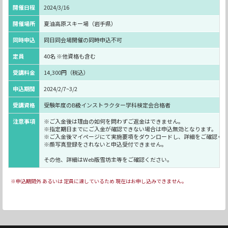
開催日程
2024/3/16
開催場所
夏油高原スキー場（岩手県）
同時申込
同日同会場開催の同時申込不可
定員
40名 ※他資格も含む
受講料金
14,300円（税込）
申込期間
2024/2/7~3/2
受講資格
受験年度のB級インストラクター学科検定会合格者
注意事項
※ご入金後は理由の如何を問わずご返金はできません。
※指定期日までにご入金が確認できない場合は申込無効となります。
※ご入金後マイページにて実施要項をダウンロードし、詳細をご確認く
※顔写真登録をされないと申込受付できません。
その他、詳細はWeb版雪坊主等をご確認ください。
※申込期間外 あるいは 定員に達しているため 現在はお申し込みできません。