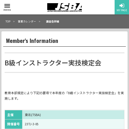
toggle
menu
MY PAGE
menu
TOP
事業カレンダー
講習会詳細
Member's Information
B級インストラクター実技検定会
教育本部規定により下記の要項で本年度の「B級インストラクター実技検定会」を実
施します。
主催
東北(TSBA)
開催番号
23TJ-3-IB