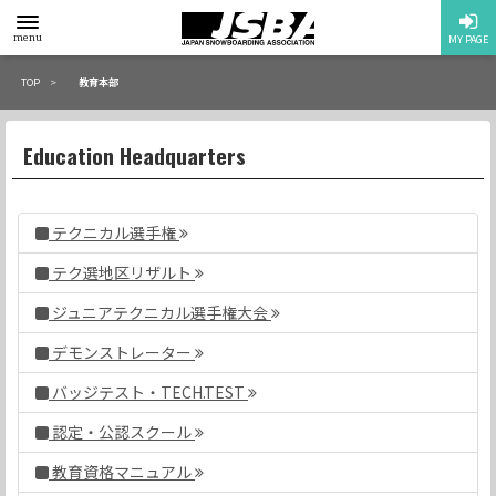
toggle
menu
MY PAGE
menu
TOP
教育本部
Education Headquarters
テクニカル選手権
テク選地区リザルト
ジュニアテクニカル選手権大会
デモンストレーター
バッジテスト・TECH.TEST
認定・公認スクール
教育資格マニュアル