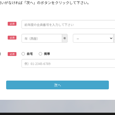
違いがなければ「次へ」のボタンをクリックして下さい。
）
必須
）
必須
年
号
自宅
携帯
必須
次へ