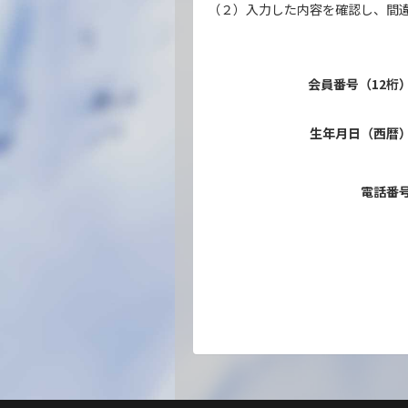
（２）入力した内容を確認し、間
会員番号（12桁
生年月日（西暦
電話番