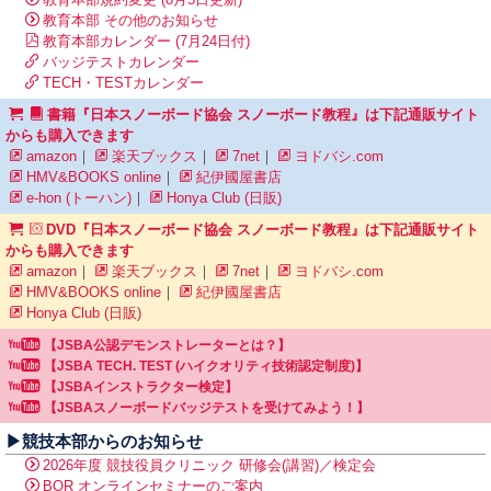
教育本部 その他のお知らせ
教育本部カレンダー (7月24日付)
バッジテストカレンダー
TECH・TESTカレンダー
書籍『日本スノーボード協会 スノーボード教程』は下記通販サイト
からも購入できます
amazon
｜
楽天ブックス
｜
7net
｜
ヨドバシ.com
HMV&BOOKS online
｜
紀伊國屋書店
e-hon (トーハン)
｜
Honya Club (日販)
DVD『日本スノーボード協会 スノーボード教程』は下記通販サイト
からも購入できます
amazon
｜
楽天ブックス
｜
7net
｜
ヨドバシ.com
HMV&BOOKS online
｜
紀伊國屋書店
Honya Club (日販)
【JSBA公認デモンストレーターとは？】
【JSBA TECH. TEST (ハイクオリティ技術認定制度)】
【JSBAインストラクター検定】
【JSBAスノーボードバッジテストを受けてみよう！】
▶競技本部からのお知らせ
2026年度 競技役員クリニック 研修会(講習)／検定会
BOR オンラインセミナーのご案内