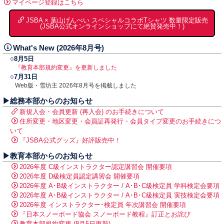
マイページ登録はこちら
JSBA × 葉山げんべい スペシャルコラボTシャツ 数量限定販売
(JSBA公式オンラインショップにて絶賛発売中！)
What's New (2026年8月号)
○8月5日
『教育本部規約変更』を更新しました
○7月31日
Web版・雪坊主 2026年8月号を掲載しました
▶総務本部からのお知らせ
新規入会・会員更新 (再入会) のお手続きについて
住所変更・地区変更・会員証再発行・会員タイプ変更のお手続きにつ
いて
『JSBA公式グッズ』好評販売中！
▶教育本部からのお知らせ
2026年度 C級インストラクター認定講習会 開催要項
2026年度 D級検定員認定講習会 開催要項
2026年度 A･B級インストラクター / A･B･C級検定員 学科検定会要項
2026年度 A･B級インストラクター / A･B･C級検定員 実技検定会要項
2026年度 インストラクター･検定員 年次講習会 開催要項
『日本スノーボード協会 スノーボード教程』訂正とお詫び
教育本部規約変更 (8月5日更新)