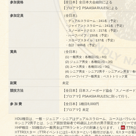
参加資格
【全日本】全日本大会細則による
【プロアマ】PSA ASIA RULESによる
参加定員
（全日本）
・デュアルスラローム：241名（予定）
・ジャイアントスラローム：241名（予定）
・スノーボードクロス：217名（予定）
・ハーフパイプ：150名（予定）
・スロープスタイル：137名（予定）
・合計：986名（予定）
賞典
（全日本）
(1) 一般男女：各種目1位～6位
(2) ジュニア男女：各種目1位～3位
(3) ユース男女：各種目1位～3位
(4) シニア男女・シニア2男子・シニアメン男女：各
(5) ハーフパイプ一般男女：ベストトリック賞
副賞
未定
競技方法
【全日本】日本スノーボード協会「スノーボード競
【プロアマ】PSA ASIA RULESに則って行う。
参 加 費
【全日本】1種目8,000円
【プロアマ】未定
※DU種目は、一般・ジュニア・シニアはデュアルスラローム、ユースはパラレ
※シニア2男子とは、シニア競技登録者で45歳以上の方の男子限定カテゴリーで
※HP種目・SS種目の一般男女はTTRランキングの対象となります。（
TTR
※TTR3スター（TTRイベントには1～6スターという格付けがあり、6スターが最