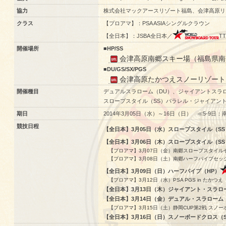
協力
株式会社マックアースリゾート福島、会津高原リゾ
クラス
【プロアマ】：PSA ASIAシングルクラウン
【全日本】：JSBA全日本／
T
開催場所
■HP/SS
会津高原南郷スキー場（福島県南
■DU/GS/SX/PGS
会津高原たかつえスノーリゾート
開催種目
デュアルスラローム（DU）、ジャイアントスラロ
スロープスタイル（SS）パラレル・ジャイアント
期日
2014年3月05日（水）～16日（日） ≪5-9日：
競技日程
【全日本】3月05日（水）スロープスタイル（SS
【全日本】3月06日（木）スロープスタイル（SS
【プロアマ】3月07日（金）南郷スロープスタイル
【プロアマ】3月08日（土）南郷ハーフパイプセッ
【全日本】3月09日（日）ハーフパイプ（HP）
【プロアマ】3月12日（水）PSA PGS in たかつ
【全日本】3月13日（木）ジャイアント・スラロ
【全日本】3月14日（金）デュアル・スラローム
【プロアマ】3月15日（土）静岡CUP第2戦 スノー
【全日本】3月16日（日）スノーボードクロス（