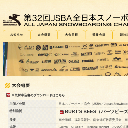
※取材申込書のダウンロードはこちら
主催／公認
日本スノーボード協会（JSBA／Japan Snowboarding
特別協賛
BURT’S BEES（バーツビー
後援
南会津町、福島民報社、南会津町教育委員会、南
協賛
GoPro、STUSSY、Tropical Yoghurt、