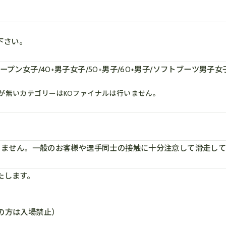
下さい。
プン女子/40+男子女子/50+男子/60+男子/ソフトブーツ男
が無いカテゴリーはKOファイナルは行いません。
ありません。一般のお客様や選手同士の接触に十分注意して滑走し
たします。
の方は入場禁止）