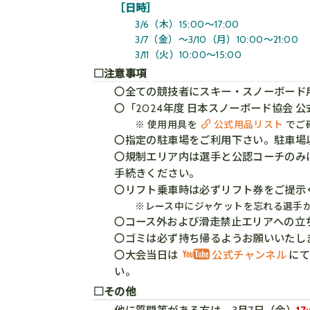
［日時］
3/6（木）15:00～17:00
3/7（金）～3/10（月）10:00～21:00
3/11（火）10:00～15:00
□注意事項
〇全ての競技者にスキー・スノーボード
〇「2024年度 日本スノーボード協会
※ 使用用具を
公式用品リスト
でご
〇指定の駐車場をご利用下さい。駐車場
〇規制エリア内は選手と公認コーチのみ
手続きください。
〇リフト乗車時は必ずリフト券をご提示
※レース中にジャケットを忘れる選手
〇コース外および滑走禁止エリアへの立
〇ゴミは必ず持ち帰るようお願いいたし
〇大会当日は
公式チャンネル
にて
い。
□その他