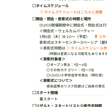
□タイムスケジュール
タイムスケジュールはこちらに掲載
□開会・閉会・表彰式の時間と場所
DU/GS開催期間中に開会式・閉会式は
※開会式・ウェルカムパーティー
3月6日（木）18:20～（予定）
スキ
表彰式はスキーセンタースペーシア（屋
※表彰式時間は
タイムスケジュール
（時間は変更になる可能性もあります
＜表彰対象者＞
〇オープン男女：1位～6位
〇その他カテゴリー：1位～3位
〇GS/DU小学校低学年男女（特別賞）
＜表彰式について＞
感染症等のリスク回避はご自身の責任
□スタート間隔
着スタート
□リザルト・スタートリスト公表予定時間