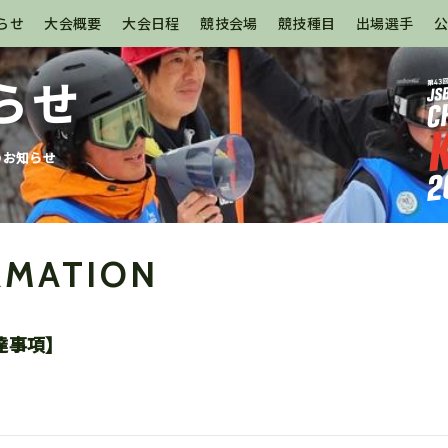
らせ
大会概要
大会日程
競技会場
競技種目
出場選手
らせ
のお知らせ
RMATION
達事項】