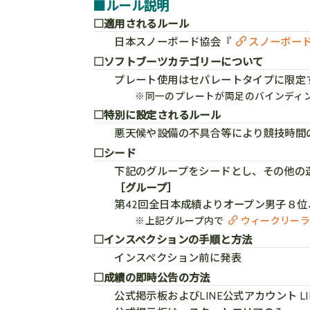
■ルール説明
□適用されるルール
日本スノーボード協会『
スノーボード
□ソフトブーツカテゴリーについて
プレート使用はセパレートタイプに限定
※同一のプレートが両足のバインディ
□特別に設定されるルール
悪天候や設備の不具合等により競技時間
□シード
下記のグループをシードとし、その他の選
［グループ］
第42回全日本成績よりオープン男子８位
※上記グループ内で
ウィークリー
□インスペクションの手順と方法
インスペクション前に発表
□成績の即時公告の方法
公式掲示板およびLINE公式アカウント LI