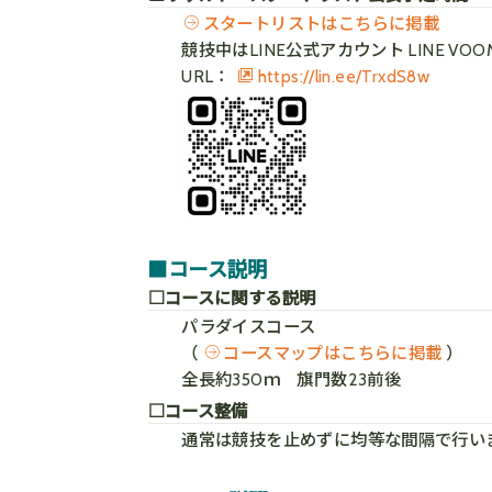
スタートリストはこちらに掲載
競技中はLINE公式アカウント LINE 
URL：
https://lin.ee/TrxdS8w
■コース説明
□コースに関する説明
パラダイスコース
（
コースマップはこちらに掲載
）
全長約350ｍ 旗門数23前後
□コース整備
通常は競技を止めずに均等な間隔で行い