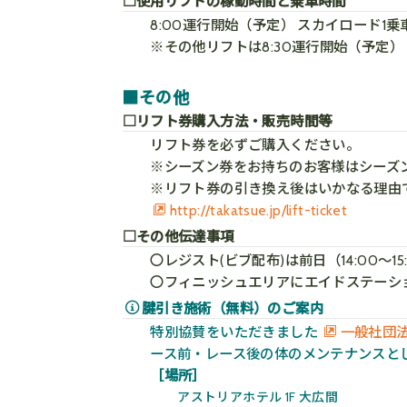
□使用リフトの稼動時間と乗車時間
8:00運行開始（予定） スカイロード1乗
※その他リフトは8:30運行開始（予定）
■その他
□リフト券購入方法・販売時間等
リフト券を必ずご購入ください。
※シーズン券をお持ちのお客様はシーズ
※リフト券の引き換え後はいかなる理由
http://takatsue.jp/lift-ticket
□その他伝達事項
〇レジスト(ビブ配布)は前日（14:00～1
〇フィニッシュエリアにエイドステーシ
腱引き施術（無料）のご案内
特別協賛をいただきました
一般社団法
ース前・レース後の体のメンテナンスと
［場所］
アストリアホテル 1F 大広間