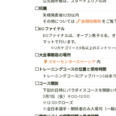
公式掲示板は、スタートエリアのみ
□抗議
失格発表後10分以内
その他については
各競技規則
をご覧
□KOファイナル
KOファイナルは、オープン男子８名、オー
マットで行います。
※Uカテゴリーと8名以上のエントリー
□大会事務局の場所
スキーセンタースペーシア
内
□トレーニングコースの位置と使用時間
トレーニングコース(アップバーン)は
□コース開放
下記の日時にパラダイスコースを開放い
3月7日（金） 9:00-12:00
※12:00クローズ
※全日本選手・関係者のみ入場可（一般