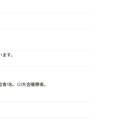
います。
者1名、G1大会優勝者。