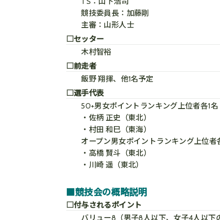
TS：山下浩司
競技委員長：加藤剛
主審：山形人士
□セッター
木村智裕
□前走者
飯野 翔揮、他1名予定
□選手代表
50+男女ポイントランキング上位者各1名
・佐柄 正史（東北）
・村田 和巳（東海）
オープン男女ポイントランキング上位者各
・高橋 賢斗（東北）
・川崎 遥（東北）
■競技会の概略説明
□付与されるポイント
バリュー8（男子8人以下、女子4人以下