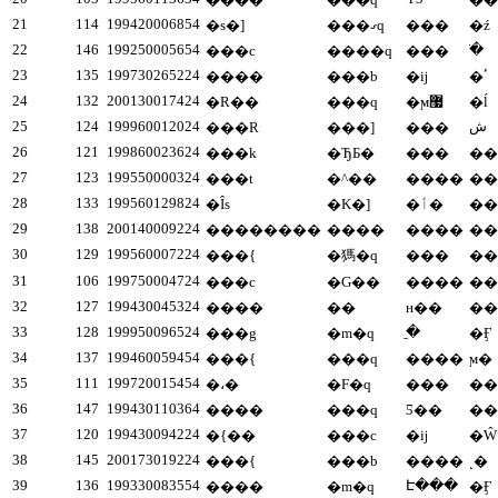
21
114
199420006854
�s�]
���ގq
���
�ź
22
146
199250005654
�ֺ
���c
����q
���
23
135
199730265224
����
���b
�ĳ
�ٴ
24
132
200130017424
�R��
���q
�ϻ޷
�ĺ
25
124
199960012024
ش
���R
���]
���
26
121
199860023624
���k
�ЂƂ�
���
��
27
123
199550000324
���t
�^��
����
��
28
133
199560129824
�Îs
�K�]
�ٲ�
��
29
138
200140009224
��������
����
����
��
30
129
199560007224
���{
�獁�q
���
��
31
106
199750004724
���c
�G��
����
��
32
127
199430045324
����
��
н��
��
33
128
199950096524
̼�ּ
���g
�m�q
�Ӻ
34
137
199460059454
���{
���q
����
ϻ�
35
111
199720015454
�،�
�F�q
���
��
36
147
199430110364
����
���q
Ƽ��
��
37
120
199430094224
�{��
���c
�ĳ
�Ŵ
38
145
200173019224
���{
���b
����
˻�
39
136
199330083554
Է���
����
�m�q
�Ӻ