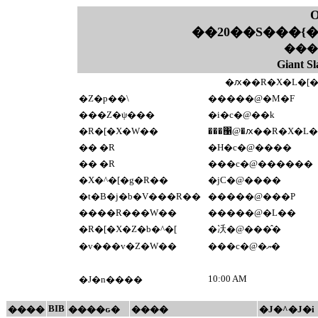
O
��20��S���{�
���
Giant
�ԕ��R�X�L�[��
�Z�p��\
�����@�M�F
���Z�ψ���
�i�c�@��k
�R�[�X�W��
���΁@�ԕ��R�X�L�
�� �R
�H�c�@����
�� �R
���c�@������
�X�^�[�g�R��
�јC�@����
�t�B�j�b�V���R��
�����@���P
����R���W��
�����@�L��
�R�[�X�Z�b�^�[
�㓇�@���̂�
�v���v�Z�W��
���c�@�ޔ�
10:00 AM
�J�n����
BIB
����
����ԍ�
����
�J�^�J�i